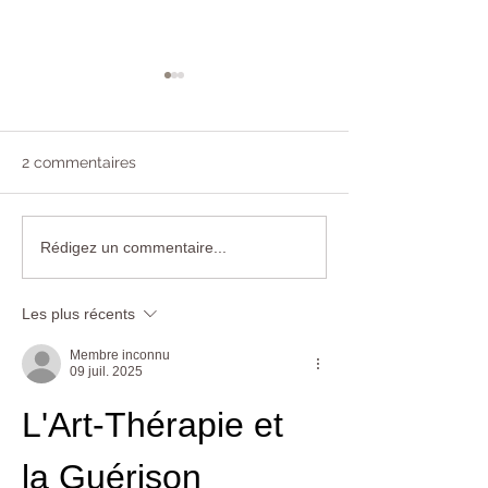
2 commentaires
Marché de Noël
Marché de Noë
Rédigez un commentaire...
Château St Pierre de
Château les Car
Serjac, le 12 décembre
le 5 décembre 
Les plus récents
2021
Membre inconnu
09 juil. 2025
L'Art-Thérapie et 
la Guérison 