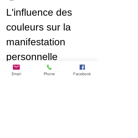
L'influence des 
couleurs sur la 
manifestation 
personnelle
Merci pour cet article passionnant sur la 
Email
Phone
Facebook
puissance personnelle en janvier ! Je 
souhaiterais compléter vos réflexions en 
abordant un aspect souvent négligé : 
l'impact des couleurs sur nos capacités de 
manifestation. En tant que praticienne en 
chromothérapie, j'observe quotidiennement 
comment certaines teintes peuvent 
amplifier notre énergie créatrice.
Le violet : couleur de 