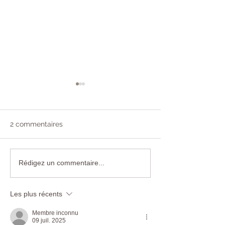
2 commentaires
Marché de Noël
Marché de Noë
Rédigez un commentaire...
Château St Pierre de
Château les Car
Serjac, le 12 décembre
le 5 décembre 
Les plus récents
2021
Membre inconnu
09 juil. 2025