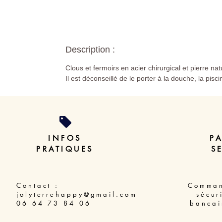
Description :
Clous et fermoirs en acier chirurgical et pierre nat
Il est déconseillé de le porter à la douche, la pisc
INFOS
P
PRATIQUES
S
Contact :
Comman
jolyterrehappy@gmail.com
sécur
06 64 73 84 06
bancai