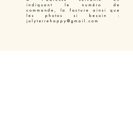
indiquant le numéro de
commande, la facture ainsi que
les photos si besoin :
jolyterrehappy@gmail.com
Access Bars soin énergétique libération du mental Béziers
-
Massage énergétique Enelph Béziers
-
Soin énergétique Reiki pour animaux Béziers
-
Soin énergétique Lahochi Béziers
-
Soin énergétique Reiki Béziers