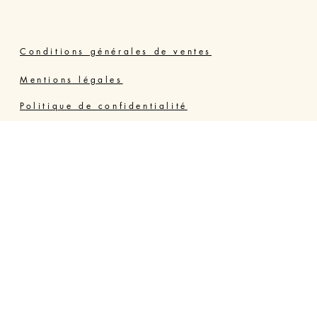
Conditions générales de ventes
Mentions légales
Politique de confidentialité
Joly Thérapie Valras Vendres
Résidence Grand Bleu, 34350 VENDRES PLAGE,
France - Hérault
06 64 73 84 06
jolyterrehappy@gmail.com
https://www.jolyterrehappy.fr