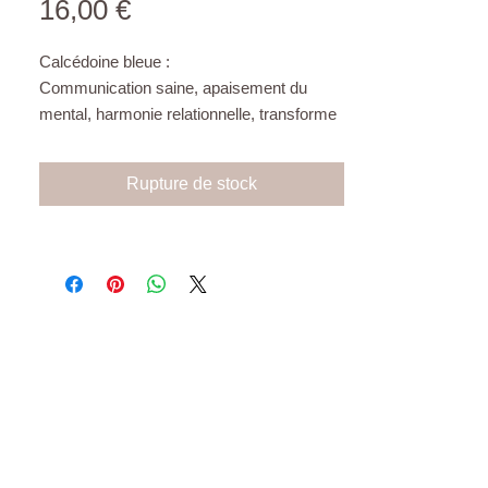
Prix
16,00 €
Calcédoine bleue :
Communication saine, apaisement du
mental, harmonie relationnelle, transforme
la nervosité en confiance, dissipe les
ruminations émotionnelles.
Rupture de stock