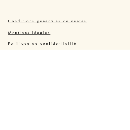
Conditions générales de ventes
Mentions légales
Politique de confidentialité
Joly Thérapie Valras Vendres
Résidence Grand Bleu, 34350 VENDRES PLAGE,
France - Hérault
06 64 73 84 06
jolyterrehappy@gmail.com
https://www.jolyterrehappy.fr