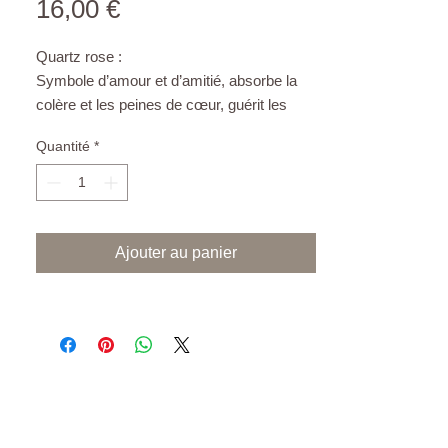
Prix
16,00 €
Quartz rose :
Symbole d’amour et d’amitié, absorbe la
colère et les peines de cœur, guérit les
blessures émotionnelles, attire l’âme sœur,
Quantité
*
rayonne l’amour inconditionnel, la
tendresse, la douceur. Paix intérieure,
calme en soi, sérénité.
Ajouter au panier