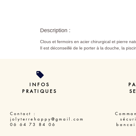
Description :
Clous et fermoirs en acier chirurgical et pierre nat
Il est déconseillé de le porter à la douche, la pisc
INFOS
P
PRATIQUES
S
Contact :
Comman
jolyterrehappy@gmail.com
sécur
06 64 73 84 06
bancai