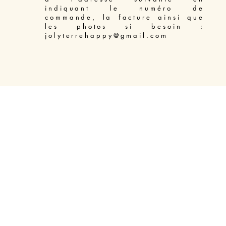
indiquant le numéro de
commande, la facture ainsi que
les photos si besoin :
jolyterrehappy@gmail.com
Access Bars soin énergétique libération du mental Béziers
-
Massage énergétique Enelph Béziers
-
Soin énergétique Reiki pour animaux Béziers
-
Soin énergétique Lahochi Béziers
-
Soin énergétique Reiki Béziers