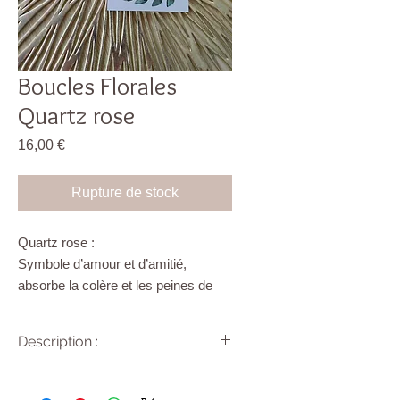
Boucles Florales
Quartz rose
Prix
16,00 €
Rupture de stock
Quartz rose :
Symbole d’amour et d’amitié,
absorbe la colère et les peines de
cœur, guérit les blessures
émotionnelles, attire l’âme sœur,
Description :
rayonne l’amour inconditionnel, la
tendresse, la douceur. Paix
Clous et fermoirs en acier
intérieure, calme en soi, sérénité.
chirurgical et pierre naturelle.