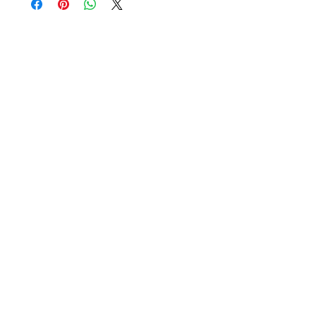
Il est déconseillé de le porter à la
douche, la piscine, la mer, ou en
utilisant des produits détergents.