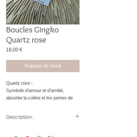
Boucles Gingko
Quartz rose
Prix
16,00 €
Rupture de stock
Quartz rose :
Symbole d’amour et d’amitié,
absorbe la colère et les peines de
cœur, guérit les blessures
émotionnelles, attire l’âme sœur,
Description :
rayonne l’amour inconditionnel, la
tendresse, la douceur. Paix
Clous et fermoirs en acier
intérieure, calme en soi, sérénité.
chirurgical et pierre naturelle.