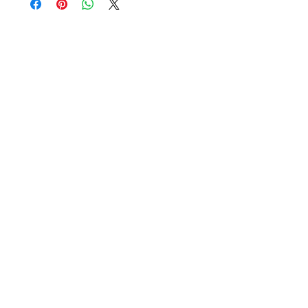
Il est déconseillé de le porter à la
douche, la piscine, la mer, ou en
utilisant des produits détergents.