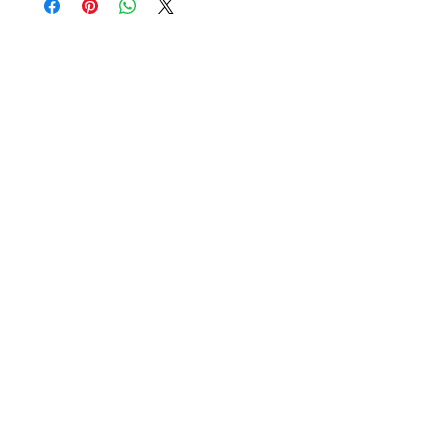
Il est déconseillé de le porter à la
douche, la piscine, la mer, ou en
utilisant des produits détergents.