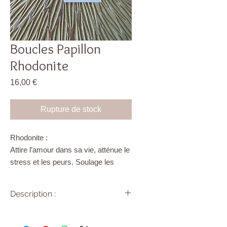
Boucles Papillon
Rhodonite
Prix
16,00 €
Rupture de stock
Rhodonite :
Attire l’amour dans sa vie, atténue le
stress et les peurs. Soulage les
blessures du passé, libère de la
colère. Encourage à se valoriser et à
Description :
développer l’estime de soi.
Clous et fermoirs en acier
chirurgical et pierre naturelle.