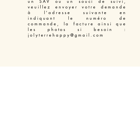
un SAV ou un souci de suivi,
veuillez envoyer votre demande
à l'adresse suivante en
indiquant le numéro de
commande, la facture ainsi que
les photos si besoin :
jolyterrehappy@gmail.com
Access Bars soin énergétique libération du mental Béziers
-
Massage énergétique Enelph Béziers
-
Soin énergétique Reiki pour animaux Béziers
-
Soin énergétique Lahochi Béziers
-
Soin énergétique Reiki Béziers