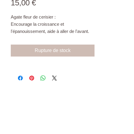
Prix
15,00 €
Agate fleur de cerisier :
Encourage la croissance et
l'épanouissement, aide à aller de l'avant.
Pierre très douce, calme, apaise l’esprit et
procure un sentiment de paix intérieure.
Rupture de stock
Sérénité et prospérité. Soulage les
traumatismes émotionnels et libère le
mental du ressentiment.