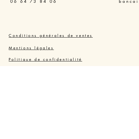
06 64 73 84 06
bancai
Conditions générales de ventes
Mentions légales
Politique de confidentialité
Joly Thérapie Valras Vendres
Résidence Grand Bleu, 34350 VENDRES PLAGE,
France - Hérault
06 64 73 84 06
jolyterrehappy@gmail.com
https://www.jolyterrehappy.fr