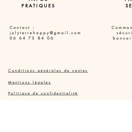
PRATIQUES
S
Contact :
Comman
jolyterrehappy@gmail.com
sécur
06 64 73 84 06
bancai
Conditions générales de ventes
Mentions légales
Politique de confidentialité
Joly Thérapie Valras Vendres
Résidence Grand Bleu, 34350 VENDRES PLAGE,
France - Hérault
06 64 73 84 06
jolyterrehappy@gmail.com