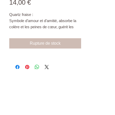
Prix
14,00 €
Quartz fraise :
Symbole d’amour et d’amitié, absorbe la
colère et les peines de cœur, guérit les
blessures émotionnelles, attire l’âme sœur,
rayonne l’amour inconditionnel, la
Rupture de stock
tendresse, la douceur. Paix intérieure,
calme en soi, sérénité.
Agate mousse :
Combat la fatigue, le stress, la morosité et
même la dépression. Elle aide les
personnes peu sûres d'elles à prendre
confiance en soi et en leurs capacités en
exacerbant les bons côtés de leur
personnalité
.