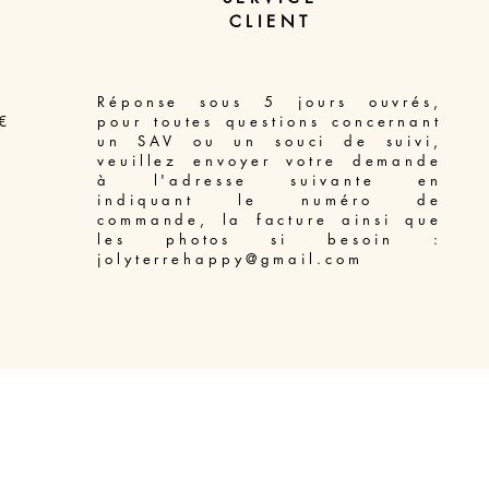
CLIENT
Réponse sous 5 jours ouvrés,
€
pour toutes questions concernant
un SAV ou un souci de suivi,
veuillez envoyer votre demande
à l'adresse suivante en
indiquant le numéro de
commande, la facture ainsi que
les photos si besoin :
jolyterrehappy@gmail.com
Access Bars soin énergétique libération du mental Béziers
-
Massage énergétique Enelph Béziers
-
Soin énergétique Reiki pour animaux Béziers
-
Soin énergétique Lahochi Béziers
-