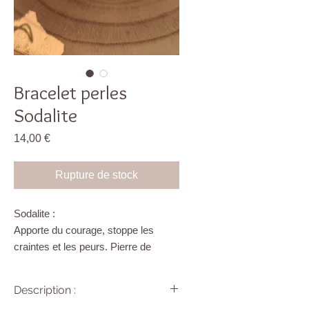
Bracelet perles
Sodalite
Prix
14,00 €
Rupture de stock
Sodalite :
Apporte du courage, stoppe les
craintes et les peurs. Pierre de
stabilité dans le domaine
professionnel et émotionnel. Calme
Description :
et apprend à gérer ses émotions.