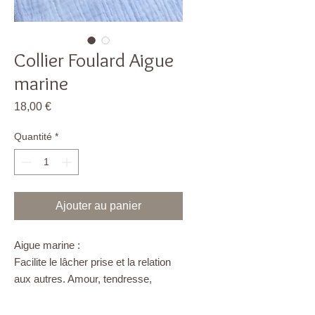
Collier Foulard Aigue
marine
Prix
18,00 €
Quantité
*
Ajouter au panier
Aigue marine :
Facilite le lâcher prise et la relation
aux autres. Amour, tendresse,
réconfort. Aide à dépasser les
conflits et renforcer l’estime de soi.