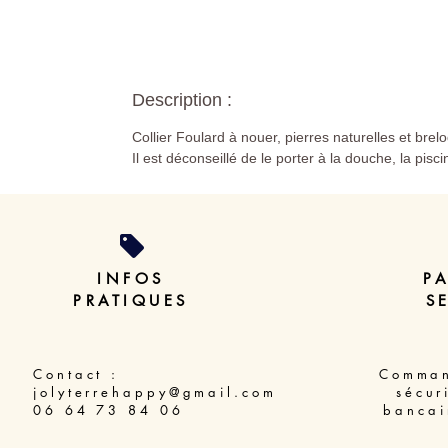
Description :
Collier Foulard à nouer, pierres naturelles et brel
Il est déconseillé de le porter à la douche, la pisc
INFOS
P
PRATIQUES
S
Contact :
Comman
jolyterrehappy@gmail.com
sécur
06 64 73 84 06
bancai