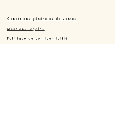
Conditions générales de ventes
Mentions légales
Politique de confidentialité
Joly Thérapie Valras Vendres
Résidence Grand Bleu, 34350 VENDRES PLAGE,
France - Hérault
06 64 73 84 06
jolyterrehappy@gmail.com
https://www.jolyterrehappy.fr