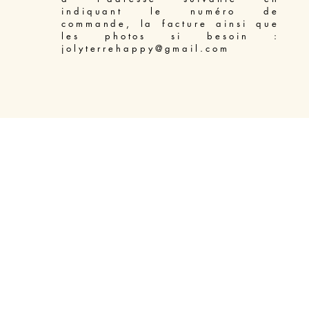
indiquant le numéro de
commande, la facture ainsi que
les photos si besoin :
jolyterrehappy@gmail.com
Access Bars soin énergétique libération du mental Béziers
-
Massage énergétique Enelph Béziers
-
Soin énergétique Reiki pour animaux Béziers
-
Soin énergétique Lahochi Béziers
-
Soin énergétique Reiki Béziers