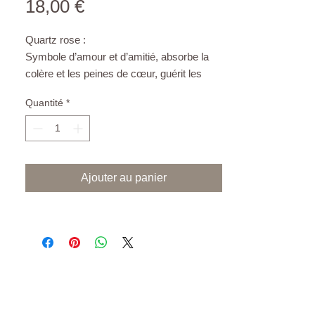
Prix
18,00 €
Quartz rose :
Symbole d’amour et d’amitié, absorbe la
colère et les peines de cœur, guérit les
blessures émotionnelles, attire l’âme sœur,
Quantité
*
rayonne l’amour inconditionnel, la
tendresse, la douceur. Paix intérieure,
calme en soi, sérénité.
Ajouter au panier