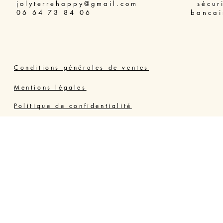
jolyterrehappy@gmail.com
sécur
06 64 73 84 06
bancai
Conditions générales de ventes
Mentions légales
Politique de confidentialité
Joly Thérapie Valras Vendres
Résidence Grand Bleu, 34350 VENDRES PLAGE,
France - Hérault
06 64 73 84 06
jolyterrehappy@gmail.com
https://www.jolyterrehappy.fr