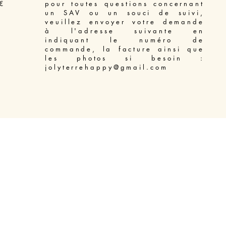
€
pour toutes questions concernant
un SAV ou un souci de suivi,
veuillez envoyer votre demande
à l'adresse suivante en
indiquant le numéro de
commande, la facture ainsi que
les photos si besoin :
jolyterrehappy@gmail.com
Access Bars soin énergétique libération du mental Béziers
-
Massage énergétique Enelph Béziers
-
Soin énergétique Reiki pour animaux Béziers
-
Soin énergétique Lahochi Béziers
-
Soin énergétique Reiki Béziers