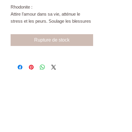
Rhodonite :
Attire l’amour dans sa vie, atténue le
stress et les peurs. Soulage les blessures
du passé, libère de la colère. Encourage à
se valoriser et à développer l’estime de
Rupture de stock
soi.