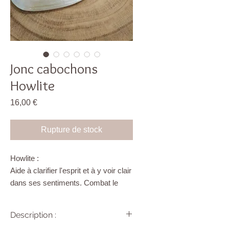
Jonc cabochons
Howlite
Prix
16,00 €
Rupture de stock
Howlite :
Aide à clarifier l'esprit et à y voir clair
dans ses sentiments. Combat le
mal-être mental. Dissipe les
craintes, la tristesse,
Description :
l’hypersensibilité et le stress.