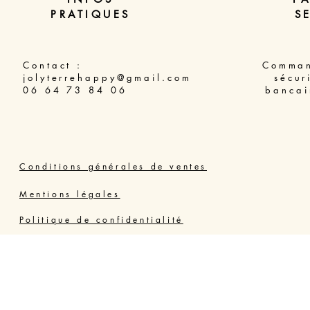
PRATIQUES
S
Contact :
Comman
jolyterrehappy@gmail.com
sécur
06 64 73 84 06
bancai
Conditions générales de ventes
Mentions légales
Politique de confidentialité
Joly Thérapie Valras Vendres
Résidence Grand Bleu, 34350 VENDRES PLAGE,
France - Hérault
06 64 73 84 06
jolyterrehappy@gmail.com