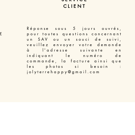
CLIENT
Réponse sous 5 jours ouvrés,
€
pour toutes questions concernant
un SAV ou un souci de suivi,
veuillez envoyer votre demande
à l'adresse suivante en
indiquant le numéro de
commande, la facture ainsi que
les photos si besoin :
jolyterrehappy@gmail.com
Access Bars soin énergétique libération du mental Béziers
-
Massage énergétique Enelph Béziers
-
Soin énergétique Reiki pour animaux Béziers
-
Soin énergétique Lahochi Béziers
-