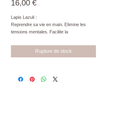
Prix
16,00 €
Lapis Lazuli :
Reprendre sa vie en main. Elimine les
tensions mentales. Facilite la
communication, la qualité des relations
amicales, familiales et amoureuses.
Rupture de stock
Confiance en soi. Facilite l’expression des
sentiments, laisse aller le stress et apporte
la paix. Améliore les relations humaines en
créant de bonnes ondes autour de soi,
résout les conflits. Pierre de fidélité.