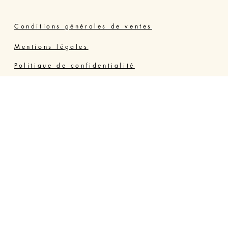
Conditions générales de ventes
Mentions légales
Politique de confidentialité
Joly Thérapie Valras Vendres
Résidence Grand Bleu, 34350 VENDRES PLAGE,
France - Hérault
06 64 73 84 06
jolyterrehappy@gmail.com
https://www.jolyterrehappy.fr