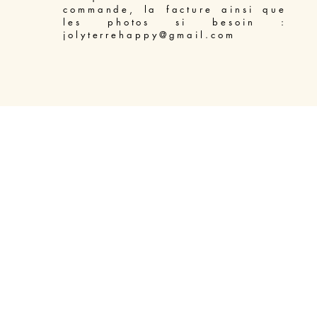
commande, la facture ainsi que
les photos si besoin :
jolyterrehappy@gmail.com
Access Bars soin énergétique libération du mental Béziers
-
Massage énergétique Enelph Béziers
-
Soin énergétique Reiki pour animaux Béziers
-
Soin énergétique Lahochi Béziers
-
Soin énergétique Reiki Béziers