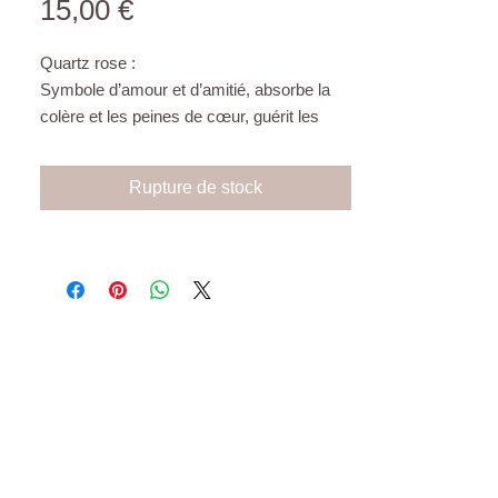
Prix
15,00 €
Quartz rose :
Symbole d’amour et d’amitié, absorbe la
colère et les peines de cœur, guérit les
blessures émotionnelles, attire l’âme sœur,
rayonne l’amour inconditionnel, la
Rupture de stock
tendresse, la douceur. Paix intérieure,
calme en soi, sérénité.