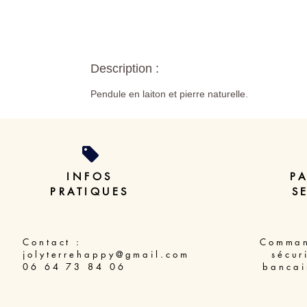
Description :
Pendule en laiton et pierre naturelle.
INFOS
P
PRATIQUES
S
Contact :
Comman
jolyterrehappy@gmail.com
sécur
06 64 73 84 06
bancai