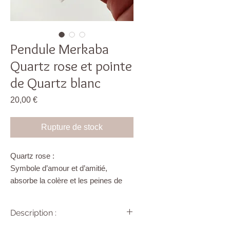
Pendule Merkaba
Quartz rose et pointe
de Quartz blanc
Prix
20,00 €
Rupture de stock
Quartz rose :
Symbole d’amour et d’amitié,
absorbe la colère et les peines de
cœur, guérit les blessures
émotionnelles, attire l’âme sœur,
Description :
rayonne l’amour inconditionnel, la
tendresse, la douceur. Paix